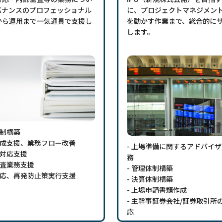
バナンスのプロフェッショナル
に、プロジェクトマネジメン
から運用まで一気通貫で支援し
を動かす作業まで、総合的に
します。
統制構築
作成支援、業務フロー改善
- 上場準備に関するアドバイ
OX対応支援
務
監査業務支援
- 管理体制構築
対応、再発防止策実行支援
- 決算体制構築
- 上場申請書類作成
- 主幹事証券会社/証券取引所
応