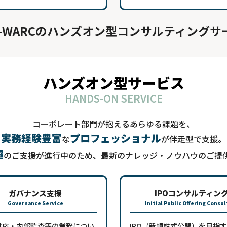
-WARCのハンズオン型コンサルティング
ハンズオン型サービス
HANDS-ON SERVICE
コーポレート部門が抱えるあらゆる課題を、
実務経験豊富
プロフェッショナル
な
が伴走型で支援。
超
のご支援が進行中のため、最新のナレッジ・ノウハウのご提
ガバナンス支援
IPOコンサルティン
Governance Service
Initial Public Offering Consu
X対応・内部監査等の業務につい
IPO（新規株式公開）を目指