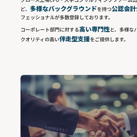
多様なバックグラウンド
公認会計
ど、
を持つ
フェッショナルが多数登録しております。
高い専門性
コーポレート部門に対する
と、多様な
伴走型支援
クオリティの高い
をご提供します。