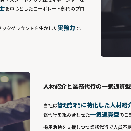
士
を中心としたコーポレート部門のプロ
実務力
バックグラウンドを生かした
で、
人材紹介と業務代行の一気通貫
管理部門に特化した人材紹
当社は
一気通貫型
務代行を組み合わせた
のご
採用活動を支援しつつ業務代行で人員不