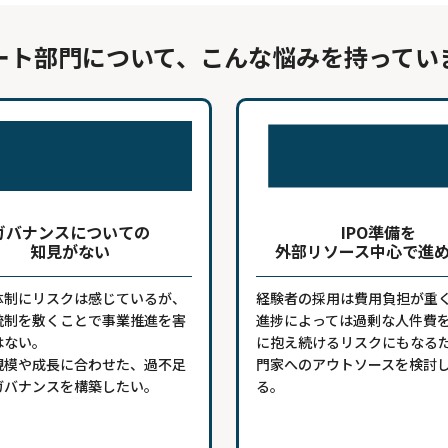
ート部門について、こんな悩みを持ってい
ガバナンスについての
IPO準備を
知見がない
外部リソース中心で進
体制にリスクは感じているが、
経験者の採用は費用負担が重く
統制を敷くことで事業推進を害
進捗によっては過剰な人件費
はない。
に抱え続けるリスクにもなる
規模や成長に合わせた、過不足
門家へのアウトソースを検討
ガバナンスを構築したい。
る。