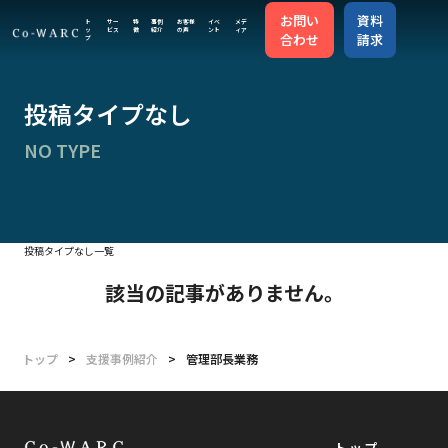
お問い
資料
ト
サー
特
事例
お客様
イベ
メデ
ッ
ビス
徴
紹介
の声
ント
ィア
合わせ
請求
プ
トップ
投稿タイプなし
NO TYPE
サービス
特徴
投稿タイプなし一覧
該当の記事がありません。
事例紹介
お客様の声
トップ
>
支援事例紹介
>
管理部長業務
イベント
トップ