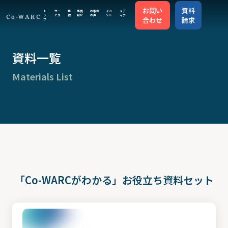
お問い
資料
ト
サー
特
事例
お客様
イベ
メデ
ッ
ビス
徴
紹介
の声
ント
ィア
合わせ
請求
プ
トップ
資料一覧
Materials List
サービス
特徴
事例紹介
「Co-WARCがわかる」お役立ち資料セット
お客様の声
イベント