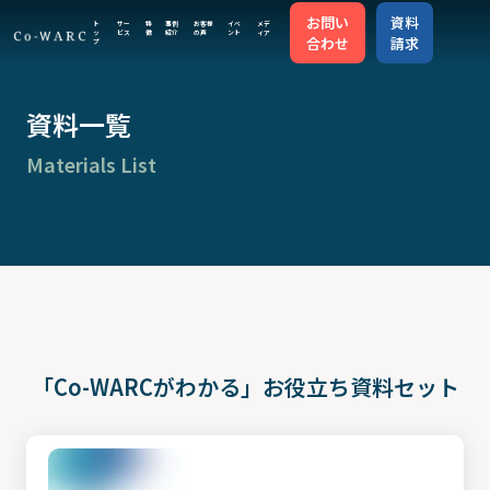
お問い
資料
ト
サー
特
事例
お客様
イベ
メデ
ッ
ビス
徴
紹介
の声
ント
ィア
合わせ
請求
プ
トップ
資料一覧
Materials List
サービス
特徴
事例紹介
「Co-WARCがわかる」お役立ち資料セット
お客様の声
イベント