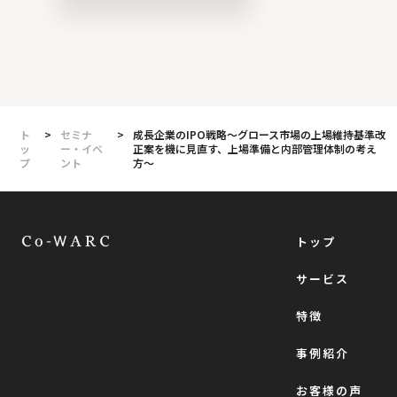
ト
>
セミナ
>
成長企業のIPO戦略〜グロース市場の上場維持基準改
ッ
ー・イベ
正案を機に見直す、上場準備と内部管理体制の考え
プ
ント
方〜
トップ
サービス
特徴
事例紹介
お客様の声