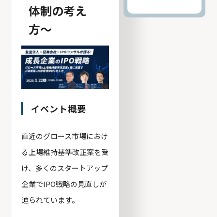
体制の考え
メディア
方〜
資料請求
お問い合わせ
イベント概要
直近のグロース市場におけ
る上場維持基準改正案を受
け、多くのスタートアップ
企業でIPO戦略の見直しが
迫られています。