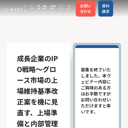
お問い
資料
ト
サー
特
事例
お客様
イベ
メデ
ッ
ビス
徴
紹介
の声
ント
ィア
合わせ
請求
プ
トップ
サービス
成長企業のIP
特徴
O戦略〜グロ
募集を終了いた
しました。本ウ
ース市場の上
ェビナー内容に
事例紹介
ご興味のある方
場維持基準改
はお手数ですが
正案を機に見
お問い合わせい
お客様の声
ただけますと幸
直す、上場準
いです。
イベント
備と内部管理