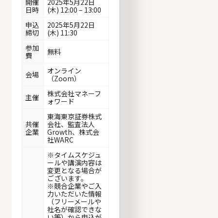
開催
2025年5月22日
日時
(木) 12:00 – 13:00
申込
2025年5月22日
締切
(木) 11:30
参加
無料
費
オンライン
会場
（Zoom）
株式会社マネーフ
主催
ォワード
東海東京証券株式
共催
会社、監査法人
企業
Growth、株式会
社WARC
※タイムスケジュ
ールや講演内容は
変更となる場合が
ございます。
※競合企業やご入
力いただいた情報
（フリーメールや
社名が確認できな
い等）から申込が