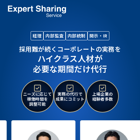
経理
内部監査
内部統制
開示・IR
採用難が続く
コーポレートの実務を
ハイクラス人材が
必要な期間だけ代行
ニーズに応じて
実務の代行で
上場企業の
稼働時間を
成果にコミット
経験者多数
調整可能