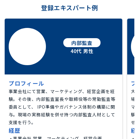
登録エキスパート例
内部監査
40代 男性
プロフィール
プ
事業会社にて営業、マーケティング、経営企画を経
大
験。その後、内部監査室長や取締役等の常勤監査等
場
委員として、 IPO準備やガバナンス体制の構築に関
マ
与。現場の実務経験を併せ持つ内部監査人材として
験
支援を行う。
せ
経歴
経
・事業会社 営業、マーケティング、経営企画
・